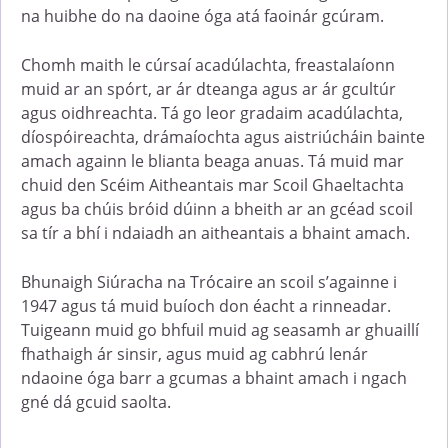
na huibhe do na daoine óga atá faoinár gcúram.
Chomh maith le cúrsaí acadúlachta, freastalaíonn
muid ar an spórt, ar ár dteanga agus ar ár gcultúr
agus oidhreachta. Tá go leor gradaim acadúlachta,
díospóireachta, drámaíochta agus aistriúcháin bainte
amach againn le blianta beaga anuas. Tá muid mar
chuid den Scéim Aitheantais mar Scoil Ghaeltachta
agus ba chúis bróid dúinn a bheith ar an gcéad scoil
sa tír a bhí i ndaiadh an aitheantais a bhaint amach.
Bhunaigh Siúracha na Trócaire an scoil s’againne i
1947 agus tá muid buíoch don éacht a rinneadar.
Tuigeann muid go bhfuil muid ag seasamh ar ghuaillí
fhathaigh ár sinsir, agus muid ag cabhrú lenár
ndaoine óga barr a gcumas a bhaint amach i ngach
gné dá gcuid saolta.