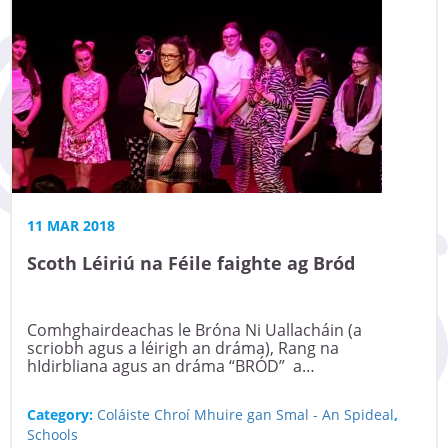
11 MAR 2018
Scoth Léiriú na Féile faighte ag Bród
Comhghairdeachas le Bróna Ni Uallacháin (a
scriobh agus a léirigh an dráma), Rang na
hIdirbliana agus an dráma “BRÓD” a…
Category:
Coláiste Chroí Mhuire gan Smal - An Spideal
,
Schools