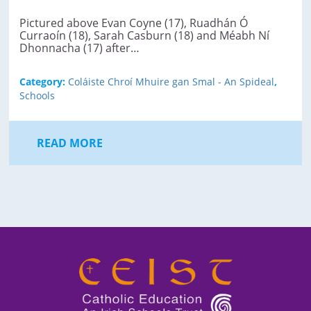
Pictured above Evan Coyne (17), Ruadhán Ó
Curraoín (18), Sarah Casburn (18) and Méabh Ní
Dhonnacha (17) after…
Category:
Coláiste Chroí Mhuire gan Smal - An Spideal
,
Schools
READ MORE