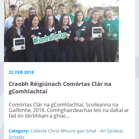
22 FEB 2018
Craobh Réigiúnach Comórtas Clár na
gComhlachtaí
Comórtas Clár na gComhlachtaí, Scoileanna na
Gaillimhe, 2018. Comhghairdeachas leis na daltaí ar
fad ón Idirbhliain a ghlac…
Category:
Coláiste Chroí Mhuire gan Smal - An Spideal
,
Schools